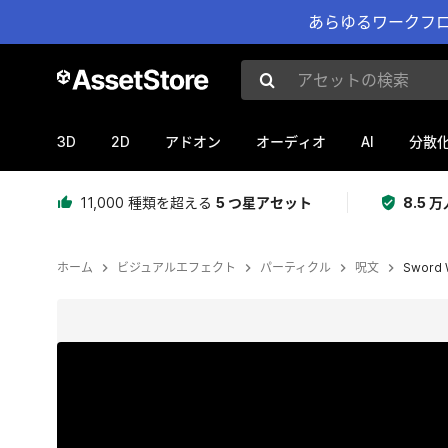
あらゆるワークフロ
アセットの検索
3D
2D
AI
アドオン
オーディオ
分散
11,000 種類を超える
5 つ星アセット
8.5
ホーム
ビジュアルエフェクト
パーティクル
呪文
Sword W
現在のスライド：1 / 13