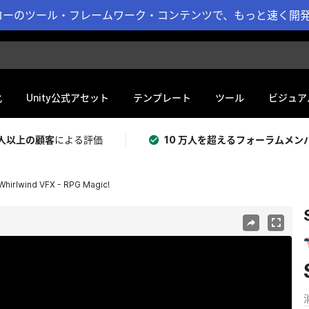
ーのツール・フレームワーク・コンテンツで、もっと速く開発 
化
Unity公式アセット
テンプレート
ツール
ビジュア
 万人以上の顧客
による評価
10 万人を超えるフォーラムメン
hirlwind VFX - RPG Magic!