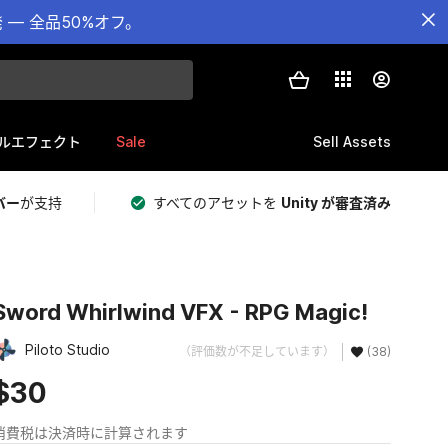
— 全品50%オフ。
Sale
Sell Assets
ルエフェクト
バー
が支持
すべてのアセットを
Unity が審査済み
Sword Whirlwind VFX - RPG Magic!
Piloto Studio
（評価数が不足しています）
(38)
$30
消費税は決済時に計算されます