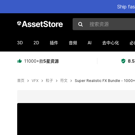
Ship fa
搜索资源
3D
2D
AI
插件
音频
去中心化
必
11000+款
5星资源
8.
首页
VFX
粒子
符文
Super Realistic FX Bundle - 1000
当前幻灯片：1 / 23