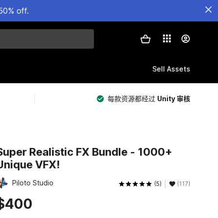
50% off.
Sell Assets
每款资源都经过
Unity 审核
Super Realistic FX Bundle - 1000+
Unique VFX!
Piloto Studio
(5)
(117)
$400