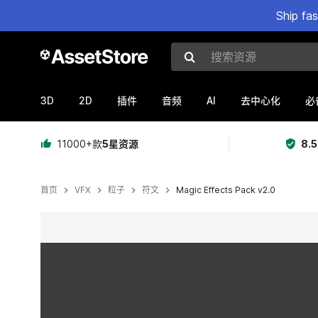
Ship fa
搜索资源
3D
2D
AI
插件
音频
去中心化
必
11000+款
5星资源
8.
首页
VFX
粒子
符文
Magic Effects Pack v2.0
当前幻灯片：1 / 5