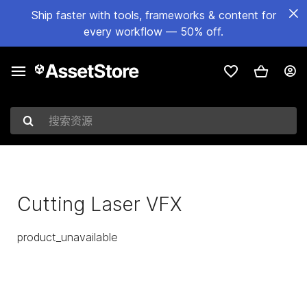
Ship faster with tools, frameworks & content for
every workflow — 50% off.
搜索资源
Cutting Laser VFX
product_unavailable