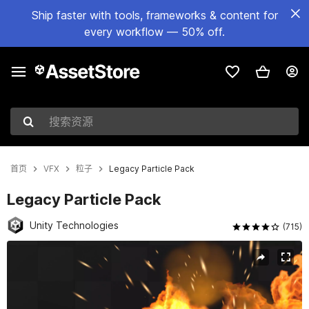
Ship faster with tools, frameworks & content for
every workflow — 50% off.
搜索资源
首页
VFX
粒子
Legacy Particle Pack
Legacy Particle Pack
Unity Technologies
(715)
当前幻灯片：1 / 8