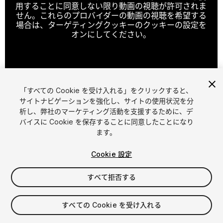
用することに同意しない限り動画の視聴が許可されま
せん。これらのプロバイダーの動画の視聴を希望する
場合は、ターゲティングクッキーのクッキーの設定を
オンにしてください。
クッキーの設定
「すべての Cookie を受け入れる」をクリックすると、
1
/
15
サイトナビゲーションを強化し、サイトの使用状況を分
析し、弊社のマーケティング活動を支援するために、デ
バイスに Cookie を保存することに同意したことになり
ます。
Cookie 設定
すべて拒否する
$7.99
消費税は決済時に計算されます
すべての Cookie を受け入れる
59
views
in the past week