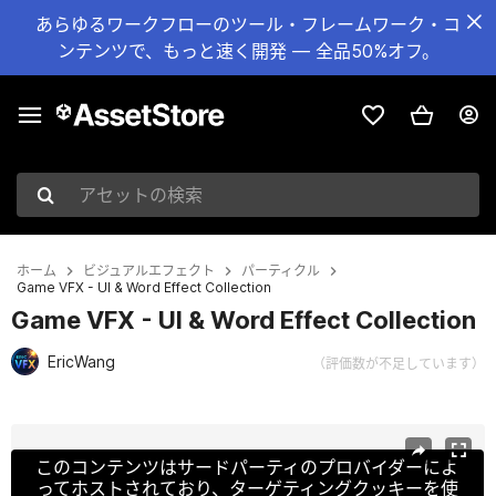
あらゆるワークフローのツール・フレームワーク・コ
ンテンツで、もっと速く開発 — 全品50%オフ。
アセットの検索
ホーム
ビジュアルエフェクト
パーティクル
Game VFX - UI & Word Effect Collection
Game VFX - UI & Word Effect Collection
EricWang
（評価数が不足しています）
現在のスライド：1 / 15
このコンテンツはサードパーティのプロバイダーによ
ってホストされており、ターゲティングクッキーを使