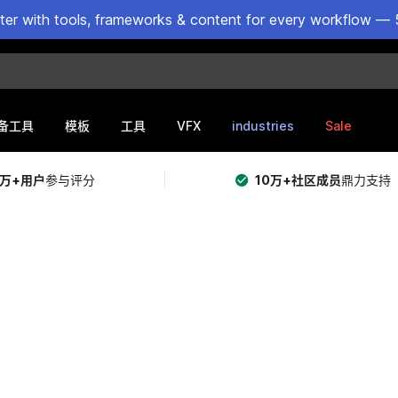
ster with tools, frameworks & content for every workflow — 
VFX
industries
Sale
备工具
模板
工具
5万+用户
参与评分
10万+社区成员
鼎力支持