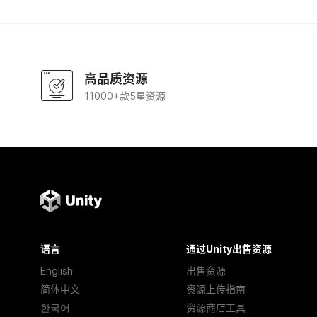
高品质资源
11000+款5星资源
语言
通过Unity出售资源
English
出售资源
简体中文
资源上传指南
한국어
资源商店工具