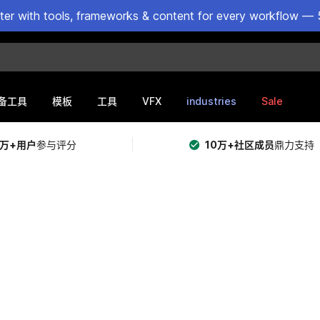
ster with tools, frameworks & content for every workflow — 
VFX
industries
Sale
备工具
模板
工具
5万+用户
参与评分
10万+社区成员
鼎力支持