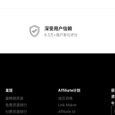
深受用户信赖
8.5万+用户参与评分
发现
Affiliate计划
获
资
最畅销资源
成员资格
电
免费资源排行
Link Maker
付费资源排行
Affiliate Id