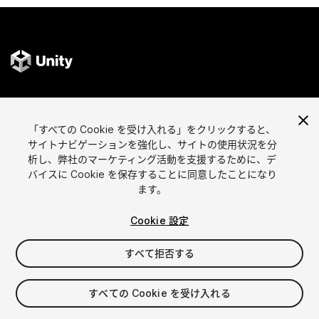
言語選択
Unityアセットを販売
「すべての Cookie を受け入れる」をクリックすると、
English
アセットを販売
サイトナビゲーションを強化し、サイトの使用状況を分
简体中文
販売審査ガイドライン
析し、弊社のマーケティング活動を支援するために、デ
한국어
Asset Store Tools
バイスに Cookie を保存することに同意したことになり
日本語
パブリッシャー管理画面
ます。
よくあるご質問
Cookie 設定
すべて拒否する
アセットを見つける
アフィリエイト
最も人気のアセット
プログラムの内容
すべての Cookie を受け入れる
無料人気アセット
リンクメーカー