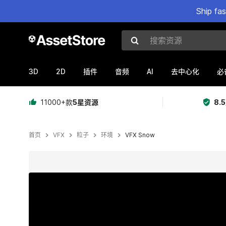
Ship fa
搜索资源
3D
2D
AI
插件
音频
去中心化
必
11000+款
5星资源
8.
首页
VFX
粒子
环境
VFX Snow
当前幻灯片：1 / 10