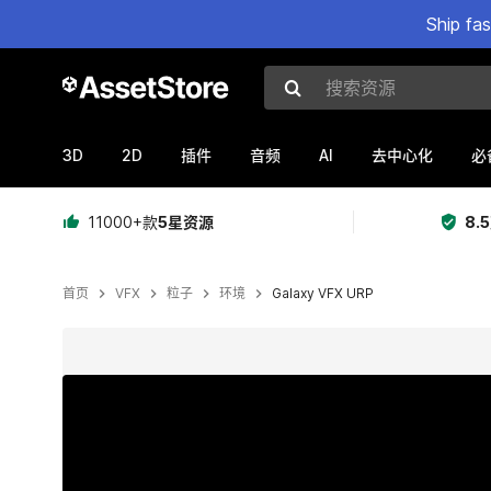
Ship fa
搜索资源
3D
2D
AI
插件
音频
去中心化
必
11000+款
5星资源
8.
首页
VFX
粒子
环境
Galaxy VFX URP
当前幻灯片：1 / 3