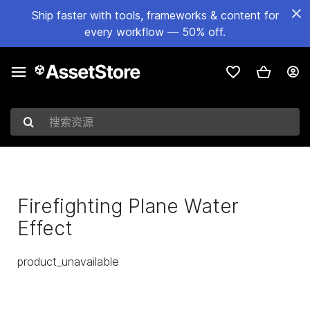
Ship faster with tools, frameworks & content for
every workflow — 50% off.
搜索资源
Firefighting Plane Water
Effect
product_unavailable