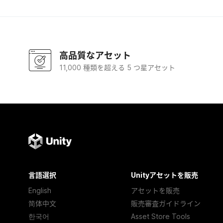
高品質なアセット
11,000 種類を超える 5 つ星アセット
言語選択
Unityアセットを販売
English
アセットを販売
简体中文
販売審査ガイドライン
한국어
Asset Store Tools