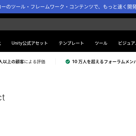
ーのツール・フレームワーク・コンテンツで、もっと速く開発 
化
Unity公式アセット
テンプレート
ツール
ビジュア
 万人以上の顧客
による評価
10 万人を超えるフォーラムメン
ct