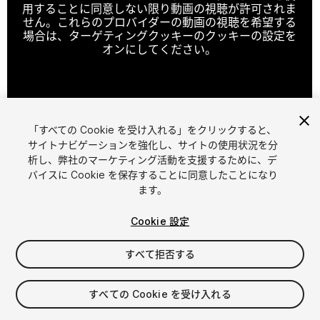
用することに同意しない限り動画の視聴が許可されま
せん。これらのプロバイダーの動画の視聴を希望する
場合は、ターゲティングクッキーのクッキーの設定を
オンにしてください。
クッキーの設定
「すべての Cookie を受け入れる」をクリックすると、
1
/
20
サイトナビゲーションを強化し、サイトの使用状況を分
析し、弊社のマーケティング活動を支援するために、デ
バイスに Cookie を保存することに同意したことになり
ます。
Cookie 設定
すべて拒否する
$45
消費税は決済時に計算されます
すべての Cookie を受け入れる
15
views
in the past week