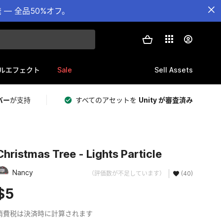
— 全品50%オフ。
Sale
Sell Assets
ルエフェクト
バー
が支持
すべてのアセットを
Unity が審査済み
Christmas Tree - Lights Particle
Nancy
（評価数が不足しています）
(40)
$5
消費税は決済時に計算されます