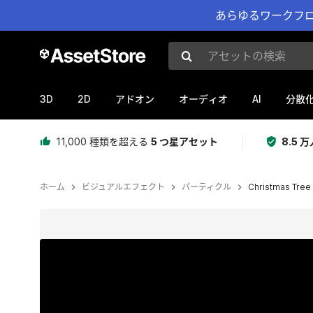
あらゆるワークフロ
アセットの検索
3D
2D
AI
アドオン
オーディオ
分散
11,000 種類を超える
5 つ星アセット
8.5
ホーム
ビジュアルエフェクト
パーティクル
Christmas Tree -
現在のスライド：1 / 3