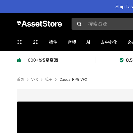
Ship fa
搜索资源
3D
2D
AI
插件
音频
去中心化
必
11000+款
5星资源
8.
首页
VFX
粒子
Casual RPG VFX
当前幻灯片：1 / 23