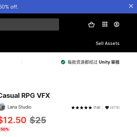
50% off.
Sell Assets
每款资源都经过
Unity 审核
Casual RPG VFX
Lana Studio
(14)
(679)
$12.50
$25
-50%