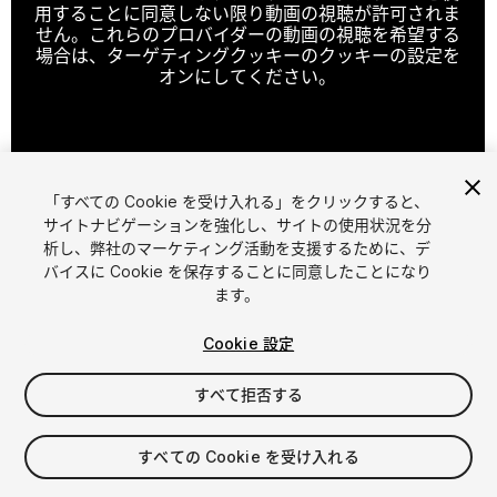
用することに同意しない限り動画の視聴が許可されま
せん。これらのプロバイダーの動画の視聴を希望する
場合は、ターゲティングクッキーのクッキーの設定を
オンにしてください。
クッキーの設定
「すべての Cookie を受け入れる」をクリックすると、
1
/
13
サイトナビゲーションを強化し、サイトの使用状況を分
析し、弊社のマーケティング活動を支援するために、デ
バイスに Cookie を保存することに同意したことになり
ます。
Cookie 設定
すべて拒否する
$35
消費税は決済時に計算されます
すべての Cookie を受け入れる
12
views
in the past week