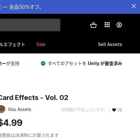
— 全品50%オフ。
Sale
Sell Assets
ルエフェクト
バー
が支持
すべてのアセットを
Unity が審査済み
Card Effects - Vol. 02
Visu Assets
（評価数が不足しています）
(3)
$4.99
消費税は決済時に計算されます