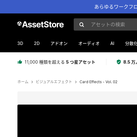
あらゆるワークフロ
アセットの検索
3D
2D
AI
アドオン
オーディオ
分散
11,000 種類を超える
5 つ星アセット
8.5
ホーム
ビジュアルエフェクト
Card Effects - Vol. 02
現在のスライド：1 / 5