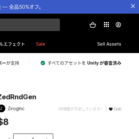
— 全品50%オフ。
Sale
Sell Assets
ルエフェクト
バー
が支持
すべてのアセットを
Unity が審査済み
ZedRndGen
ZirogInc
Z
（評価数が不足しています）
(34)
$8