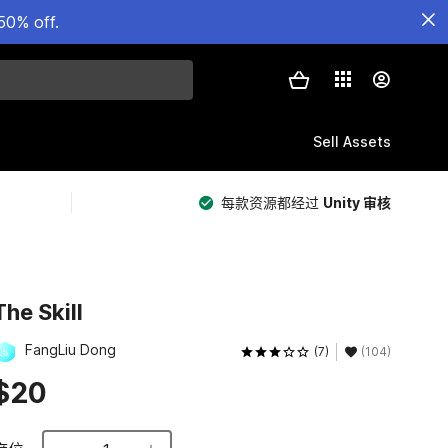
50% off.
Sell Assets
每款资源都经过
Unity 审核
The Skill
FangLiu Dong
(7)
(104)
$20