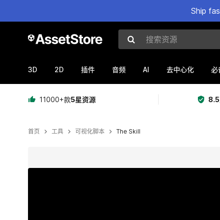
Ship fa
搜索资源
3D
2D
AI
插件
音频
去中心化
必
11000+款
5星资源
8.
首页
工具
可视化脚本
The Skill
当前幻灯片：1 / 6