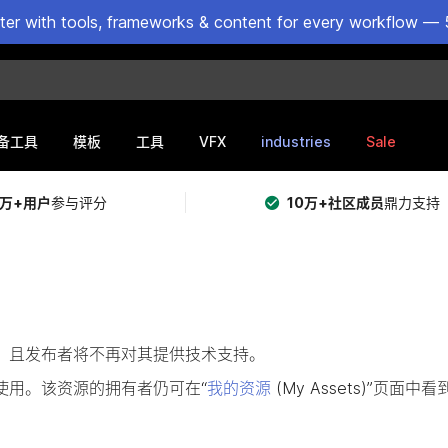
ster with tools, frameworks & content for every workflow — 
VFX
industries
Sale
备工具
模板
工具
5万+用户
参与评分
10万+社区成员
鼎力支持
提供购买，且发布者将不再对其提供技术支持。
使用。该资源的拥有者仍可在“
我的资源
(My Assets)”页面中