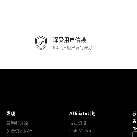
深受用户信赖
8.5万+用户参与评分
发现
Affiliate计划
获
资
最畅销资源
成员资格
电
免费资源排行
Link Maker