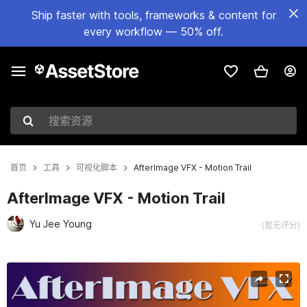
Ship faster with tools, frameworks & content for
every workflow — 50% off.
搜索资源
首页
工具
可视化脚本
AfterImage VFX - Motion Trail
AfterImage VFX - Motion Trail
Yu Jee Young
(暂无评分)
当前幻灯片：1 / 5