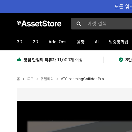
모든 워크
에셋 검색
3D
2D
Add-Ons
AI
음향
탈중앙화웹
평점 만점의 리뷰가
11,000개 이상
8만
홈
도구
유틸리티
VTStreamingCollider Pro
현재 슬라이드: 1 / 4