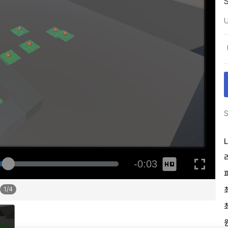
U
S
L
1
/
4