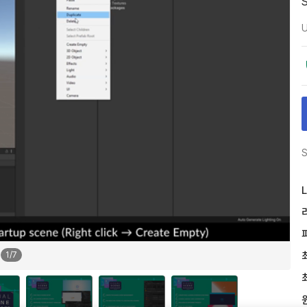
U
S
L
1
/
7