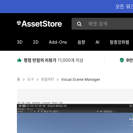
모든 워크
에셋 검색
3D
2D
Add-Ons
AI
음향
탈중앙화웹
평점 만점의 리뷰가
11,000개 이상
8만
홈
도구
유틸리티
Visual Scene Manager
현재 슬라이드: 1 / 7