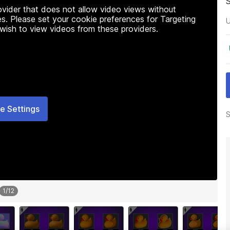
rovider that does not allow video views without
s. Please set your cookie preferences for Targeting
U
 wish to view videos from these providers.
e Settings
S
1
/
12