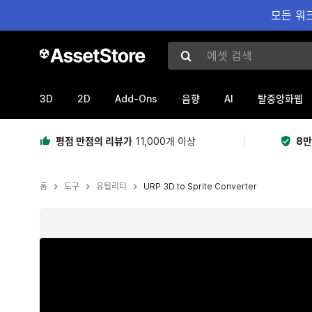
모든 워크
에셋 검색
3D
2D
Add-Ons
AI
음향
탈중앙화웹
평점 만점의 리뷰가
11,000개 이상
8만
홈
도구
유틸리티
URP 3D to Sprite Converter
현재 슬라이드: 1 / 12