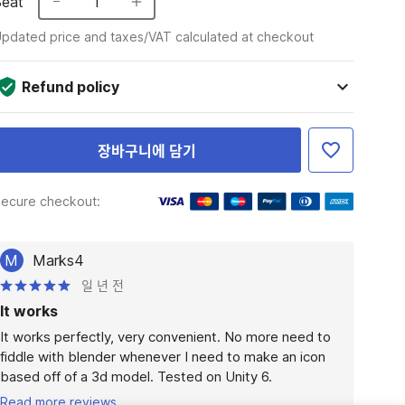
Seat
1
pdated price and taxes/VAT calculated at checkout
Refund policy
장바구니에 담기
ecure checkout:
M
Marks4
일 년 전
It works
It works perfectly, very convenient. No more need to 
fiddle with blender whenever I need to make an icon 
based off of a 3d model. Tested on Unity 6.
Read more reviews