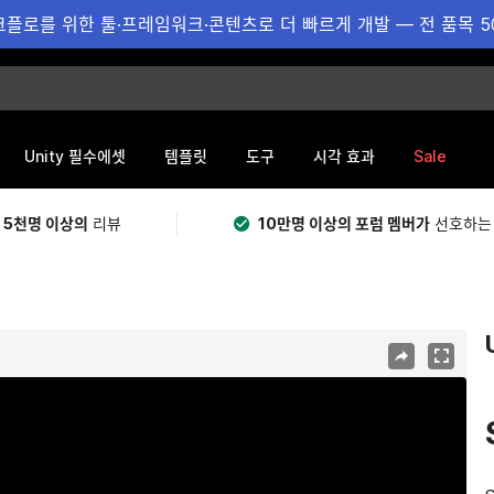
플로를 위한 툴·프레임워크·콘텐츠로 더 빠르게 개발 — 전 품목 5
Sale
Unity 필수에셋
템플릿
도구
시각 효과
 5천명 이상의
리뷰
10만명 이상의 포럼 멤버가
선호하는