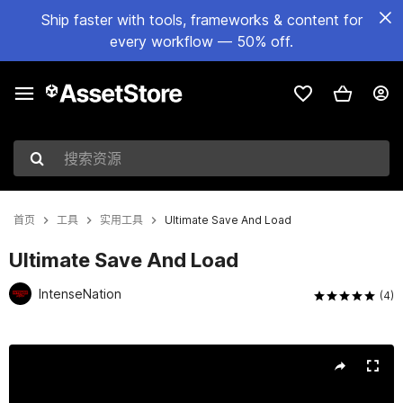
Ship faster with tools, frameworks & content for
every workflow — 50% off.
搜索资源
首页
工具
实用工具
Ultimate Save And Load
Ultimate Save And Load
IntenseNation
(4)
当前幻灯片：1 / 5