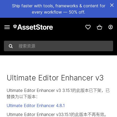
Ship faster with tools, frameworks & content for
every workflow — 50% off.
搜索资源
Ultimate Editor Enhancer v3
Ultimate Editor Enhancer v3 3.15.1的此版本已下架，已
替换为以下版本：
Ultimate Editor Enhancer
4.8.1
Ultimate Editor Enhancer v33.15.1的此版本不再有效。