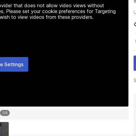
rovider that does not allow video views without
s. Please set your cookie preferences for Targeting
U
 wish to view videos from these providers.
e Settings
S
1
/
4