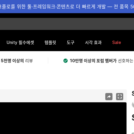
플로를 위한 툴·프레임워크·콘텐츠로 더 빠르게 개발 — 전 품목 5
Sale
Unity 필수에셋
템플릿
도구
시각 효과
 5천명 이상의
리뷰
10만명 이상의 포럼 멤버가
선호하는