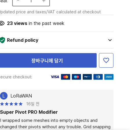
Seat
1
pdated price and taxes/VAT calculated at checkout
23
views
in the past week
Refund policy
장바구니에 담기
ecure checkout:
L
LoRaWAN
16일 전
Super Pivot PRO Modifier
I wrapped some meshes into empty objects and 
changed their pivots without any trouble. Grid snapping 