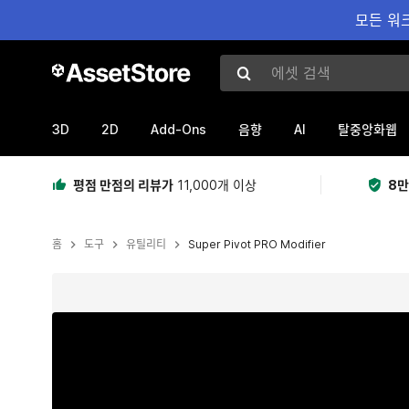
모든 워크
에셋 검색
3D
2D
Add-Ons
AI
음향
탈중앙화웹
평점 만점의 리뷰가
11,000개 이상
8만
홈
도구
유틸리티
Super Pivot PRO Modifier
현재 슬라이드: 1 / 4