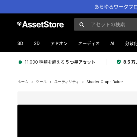
あらゆるワークフロ
アセットの検索
3D
2D
AI
アドオン
オーディオ
分散
11,000 種類を超える
5 つ星アセット
8.5
ホーム
ツール
ユーティリティ
Shader Graph Baker
現在のスライド：1 / 7