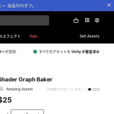
— 全品50%オフ。
Sale
Sell Assets
ルエフェクト
バー
が支持
すべてのアセットを
Unity が審査済み
Shader Graph Baker
Amazing Аssets
（評価数が不足しています）
(123)
$25