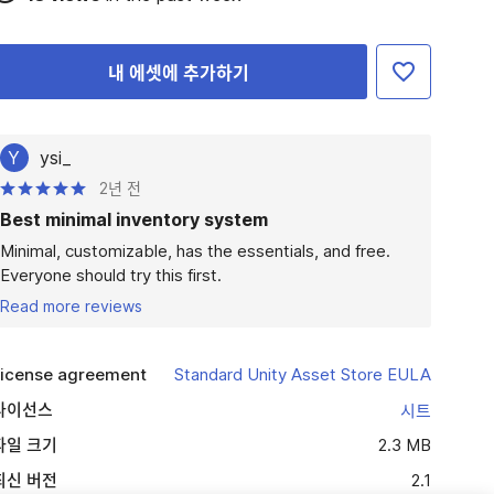
내 에셋에 추가하기
Y
ysi_
2년 전
Best minimal inventory system
Minimal, customizable, has the essentials, and free.

Everyone should try this first.
Read more reviews
icense agreement
Standard Unity Asset Store EULA
라이선스
시트
파일 크기
2.3 MB
최신 버전
2.1