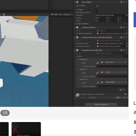
L
1
/
5