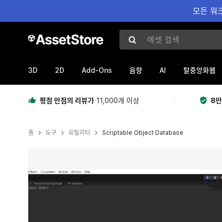
모든 워크
에셋 검색
3D
2D
Add-Ons
AI
음향
탈중앙화웹
평점 만점의 리뷰가
11,000개 이상
8만
홈
도구
유틸리티
Scriptable Object Database
현재 슬라이드: 1 / 5