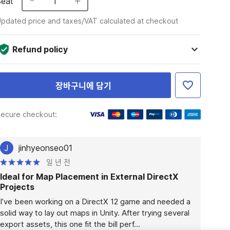
Seat
1
pdated price and taxes/VAT calculated at checkout
Refund policy
장바구니에 담기
ecure checkout:
J
jinhyeonseo01
일 년 전
Ideal for Map Placement in External DirectX
Projects
I’ve been working on a DirectX 12 game and needed a 
solid way to lay out maps in Unity. After trying several 
export assets, this one fit the bill perf...