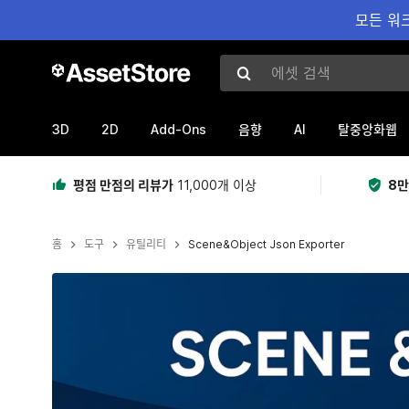
모든 워크
에셋 검색
3D
2D
Add-Ons
AI
음향
탈중앙화웹
평점 만점의 리뷰가
11,000개 이상
8만
홈
도구
유틸리티
Scene&Object Json Exporter
현재 슬라이드: 1 / 13