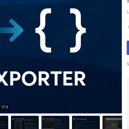
U
S
1
/
13