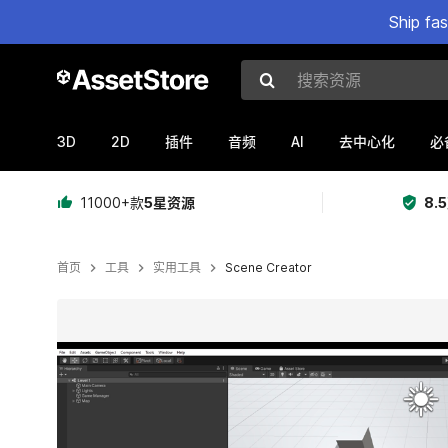
Ship fa
搜索资源
3D
2D
AI
插件
音频
去中心化
必
11000+款
5星资源
8.
首页
工具
实用工具
Scene Creator
当前幻灯片：1 / 6