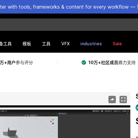
ster with tools, frameworks & content for every workflow — 
VFX
industries
Sale
备工具
模板
工具
5万+用户
参与评分
10万+社区成员
鼎力支持