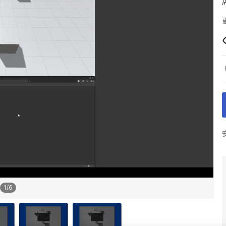
1
/
6