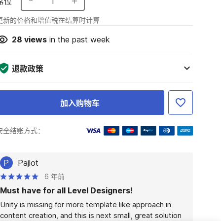
席位
1
更新的价格和增值税在结算时计算
28
views
in the past week
退款政策
加入购物车
安全结账方式：
P
Pajlot
6 年前
Must have for all Level Designers!
Unity is missing for more template like approach in 
content creation, and this is next small, great solution 