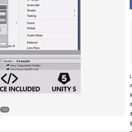
L
1
/
3