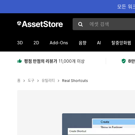
모든 워크
에셋 검색
3D
2D
Add-Ons
AI
음향
탈중앙화웹
평점 만점의 리뷰가
11,000개 이상
8만
홈
도구
유틸리티
Real Shortcuts
현재 슬라이드: 1 / 3