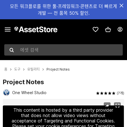
모든 워크플로를 위한 툴·프레임워크·콘텐츠로 더 빠르게
개발 — 전 품목 50% 할인.
에셋 검색
홈
도구
유틸리티
Project Notes
Project Notes
One Wheel Studio
(7개)
현재 슬라이드: 1 / 4
This content is hosted by a third party provider
that does not allow video views without
acceptance of Targeting and Functional Cookies.
Please set your cookie preferences for Targeting