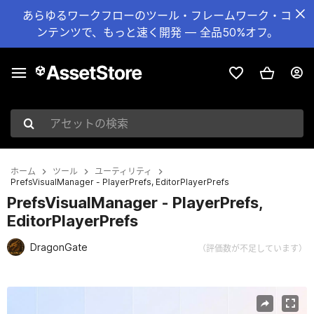
あらゆるワークフローのツール・フレームワーク・コ
ンテンツで、もっと速く開発 — 全品50%オフ。
アセットの検索
ホーム
ツール
ユーティリティ
PrefsVisualManager - PlayerPrefs, EditorPlayerPrefs
PrefsVisualManager - PlayerPrefs,
EditorPlayerPrefs
DragonGate
（評価数が不足しています）
現在のスライド：1 / 4