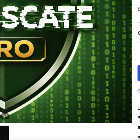
U
S
L
1
/
4