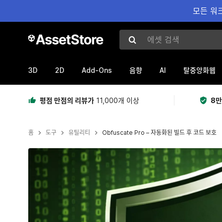
모든 워크
에셋 검색
3D
2D
Add-Ons
AI
음향
탈중앙화웹
평점 만점의 리뷰가
11,000개 이상
8만
홈
도구
유틸리티
Obfuscate Pro – 자동화된 빌드 후 코드 보호
현재 슬라이드: 1 / 4