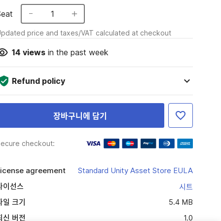
Seat
1
pdated price and taxes/VAT calculated at checkout
14
views
in the past week
Refund policy
장바구니에 담기
ecure checkout:
icense agreement
Standard Unity Asset Store EULA
라이선스
시트
파일 크기
5.4 MB
최신 버전
1.0