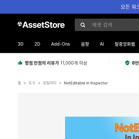
모든 워크
에셋 검색
3D
2D
Add-Ons
AI
음향
탈중앙화웹
평점 만점의 리뷰가
11,000개 이상
8만
홈
도구
유틸리티
NotEditable In Inspector
현재 슬라이드: 1 / 2