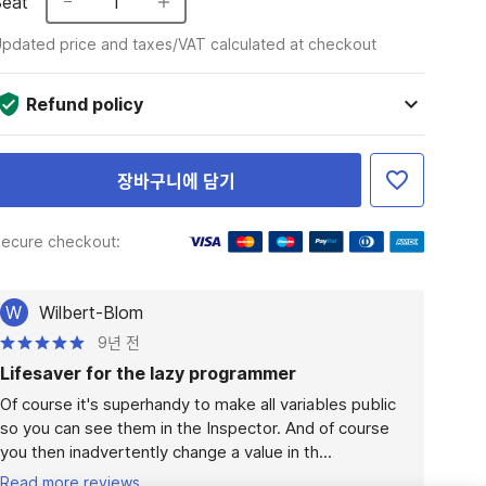
Seat
1
pdated price and taxes/VAT calculated at checkout
Refund policy
장바구니에 담기
ecure checkout:
W
Wilbert-Blom
9년 전
Lifesaver for the lazy programmer
Of course it's superhandy to make all variables public 
so you can see them in the Inspector. And of course 
you then inadvertently change a value in th...
Read more reviews