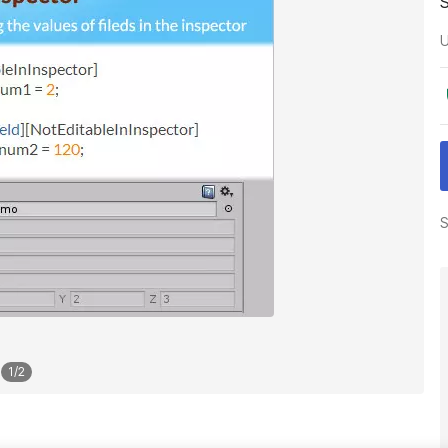
U
S
1
/
2