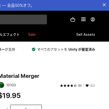
— 全品50%オフ。
Sale
Sell Assets
ルエフェクト
バー
が支持
すべてのアセットを
Unity が審査済み
Material Merger
10103
(8)
(62)
$19.95