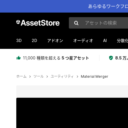
あらゆるワークフロ
アセットの検索
3D
2D
AI
アドオン
オーディオ
分散
11,000 種類を超える
5 つ星アセット
8.5
ホーム
ツール
ユーティリティ
Material Merger
現在のスライド：1 / 3