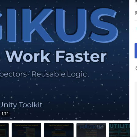
1
/
12