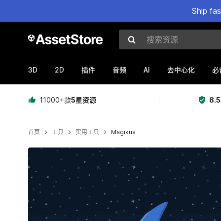
Ship fa
搜索资源
3D
2D
AI
插件
音频
去中心化
必
11000+款
5星资源
8.
首页
工具
实用工具
Magikus
当前幻灯片：1 / 12