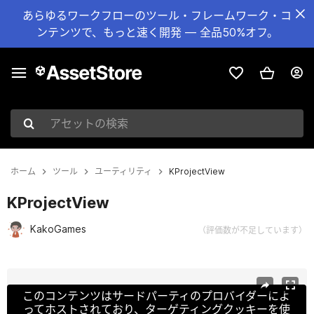
あらゆるワークフローのツール・フレームワーク・コ
ンテンツで、もっと速く開発 — 全品50%オフ。
アセットの検索
ホーム
ツール
ユーティリティ
KProjectView
KProjectView
KakoGames
（評価数が不足しています）
現在のスライド：1 / 6
このコンテンツはサードパーティのプロバイダーによ
ってホストされており、ターゲティングクッキーを使