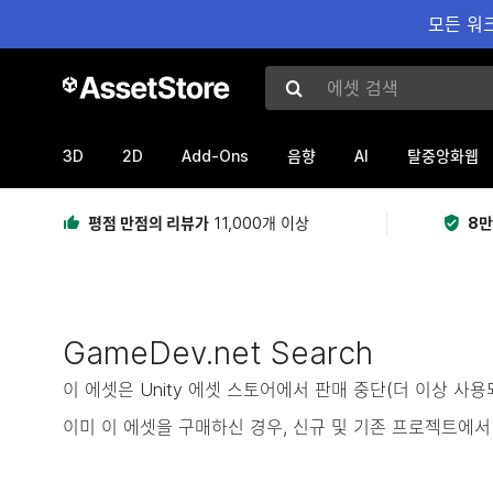
모든 워크
에셋 검색
3D
2D
Add-Ons
AI
음향
탈중앙화웹
평점 만점의 리뷰가
11,000개 이상
8만
GameDev.net Search
이 에셋은 Unity 에셋 스토어에서 판매 중단(더 이상 사
이미 이 에셋을 구매하신 경우, 신규 및 기존 프로젝트에서 