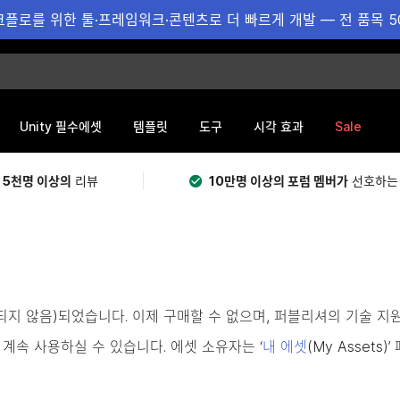
플로를 위한 툴·프레임워크·콘텐츠로 더 빠르게 개발 — 전 품목 5
Sale
Unity 필수에셋
템플릿
도구
시각 효과
 5천명 이상의
리뷰
10만명 이상의 포럼 멤버가
선호하는
용되지 않음)되었습니다. 이제 구매할 수 없으며, 퍼블리셔의 기술 지
계속 사용하실 수 있습니다. 에셋 소유자는 ‘
내 에셋
(My Asset