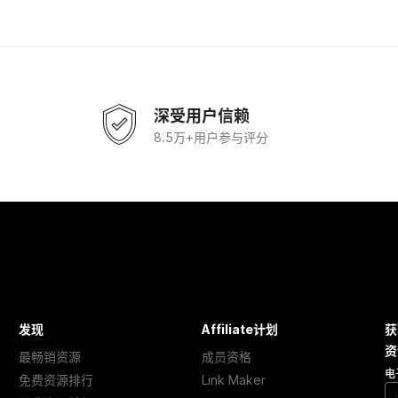
深受用户信赖
8.5万+用户参与评分
发现
Affiliate计划
获
资
最畅销资源
成员资格
电
免费资源排行
Link Maker