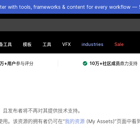
ster with tools, frameworks & content for every workflow — 
VFX
industries
Sale
备工具
模板
工具
5万+用户
参与评分
10万+社区成员
鼎力支持
提供购买，且发布者将不再对其提供技术支持。
使用。该资源的拥有者仍可在“
我的资源
(My Assets)”页面中