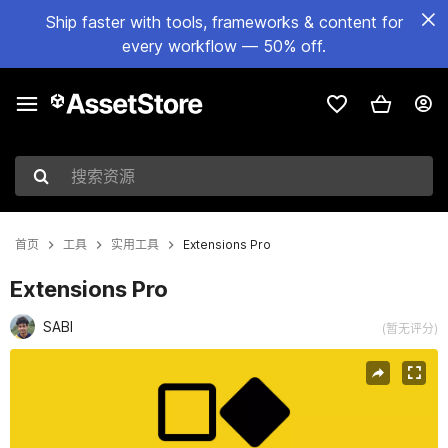
Ship faster with tools, frameworks & content for
every workflow — 50% off.
搜索资源
首页
工具
实用工具
Extensions Pro
Extensions Pro
SABI
(暂无评分)
当前幻灯片：1 / 20