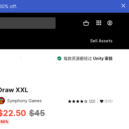
50% off.
Sell Assets
每款资源都经过
Unity 审核
Draw XXL
Symphony Games
(22)
(515)
$22.50
$45
-50%