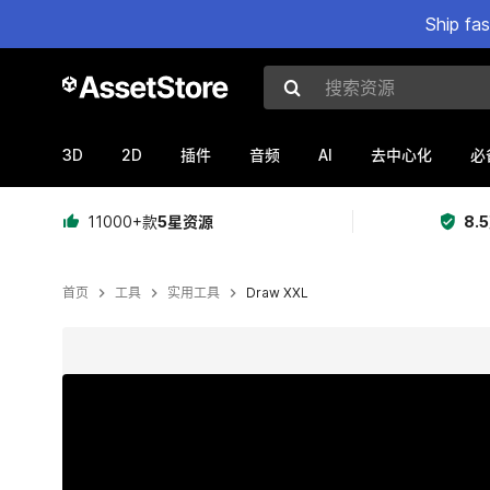
Ship fa
搜索资源
3D
2D
AI
插件
音频
去中心化
必
11000+款
5星资源
8.
首页
工具
实用工具
Draw XXL
当前幻灯片：1 / 23