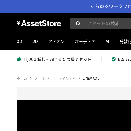
あらゆるワークフロ
アセットの検索
3D
2D
AI
アドオン
オーディオ
分散
11,000 種類を超える
5 つ星アセット
8.5
ホーム
ツール
ユーティリティ
Draw XXL
現在のスライド：1 / 23