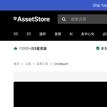
Ship fa
搜索资源
3D
2D
AI
插件
音频
去中心化
必
11000+款
5星资源
8.
首页
工具
实用工具
CmdXpert
当前幻灯片：1 / 5