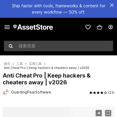
Ship faster with tools, frameworks & content for
every workflow — 50% off.
搜索资源
首页
工具
实用工具
Anti Cheat Pro | Keep hackers & cheaters away | v2026
Anti Cheat Pro | Keep hackers &
cheaters away | v2026
GuardingPearSoftware
(23)
当前幻灯片：1 / 15