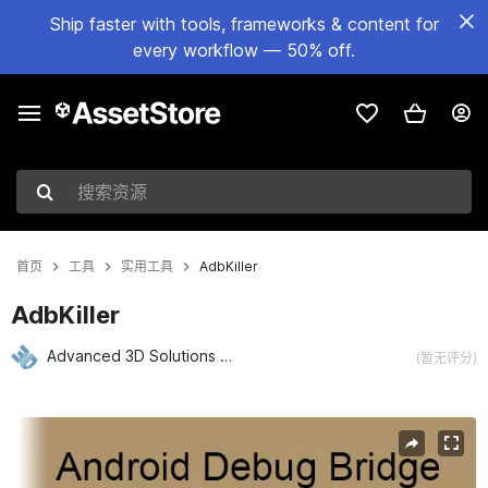
Ship faster with tools, frameworks & content for
every workflow — 50% off.
搜索资源
首页
工具
实用工具
AdbKiller
AdbKiller
Advanced 3D Solutions AS
(暂无评分)
当前幻灯片：1 / 2