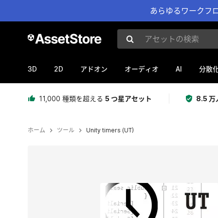
あらゆるワークフロ
アセットの検索
3D
2D
AI
アドオン
オーディオ
分散
11,000 種類を超える
5 つ星アセット
8.5
ホーム
ツール
Unity timers (UT)
現在のスライド：1 / 4