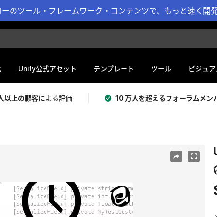
ーのツール・フレームワーク・コンテンツで、もっと速く開発 
化
Unity公式アセット
テンプレート
ツール
ビジュア
 万人以上の顧客
による評価
10 万人を超えるフォーラムメン