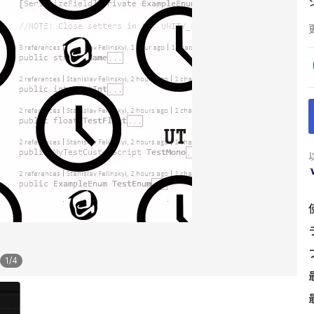
1
/
4