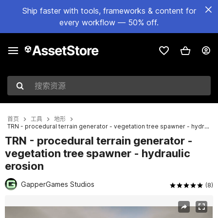
Ship faster with tools, frameworks & content for
every workflow — 50% off.
搜索资源
首页
工具
地形
TRN - procedural terrain generator - vegetation tree spawner - hydraulic erosion
TRN - procedural terrain generator -
vegetation tree spawner - hydraulic
erosion
GapperGames Studios
(8)
当前幻灯片：1 / 25